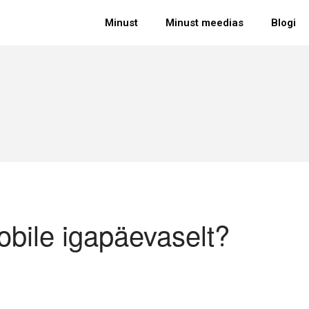
Minust
Minust meedias
Blogi
bile igapäevaselt?