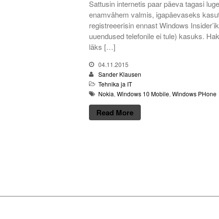
Sattusin internetis paar päeva tagasi lu
enamvähem valmis, igapäevaseks kasutuse
registreeerisin ennast Windows Insider’i
uuendused telefonile ei tule) kasuks. H
läks […]
04.11.2015
Sander Klausen
Tehnika ja IT
Nokia
,
Windows 10 Mobile
,
Windows PHone
Read More