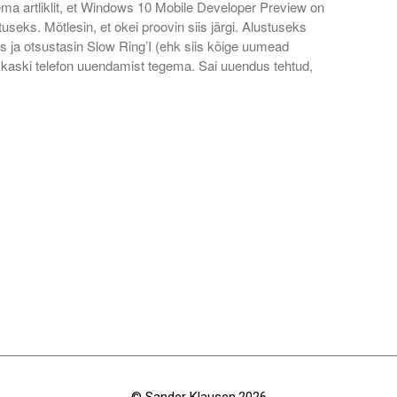
gema artliklit, et Windows 10 Mobile Developer Preview on
ks. Mõtlesin, et okei proovin siis järgi. Alustuseks
ks ja otsustasin Slow Ring’I (ehk siis kõige uumead
akkaski telefon uuendamist tegema. Sai uuendus tehtud,
© Sander Klausen.2026