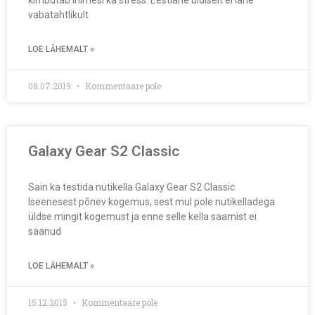
kimbutab inimesi ka stress. Eestlane üldiselt ei lähe
vabatahtlikult
Päevakajaline
(1)
LOE LÄHEMALT »
Poliitika
(1)
Tehnika ja IT
(5)
08.07.2019
Kommentaare pole
Ühiskond
(1)
Galaxy Gear S2 Classic
Android
Apple
Coolpad
e-mail
Fleep
iPad
IT
Nokia
nutikell
nutitelefon
office
Sain ka testida nutikella Galaxy Gear S2 Classic.
Parallels
Samsung
Samsung Gear S2
Iseenesest põnev kogemus, sest mul pole nutikelladega
Skype
windows
Windows 10 Mobile
üldse mingit kogemust ja enne selle kella saamist ei
Windows PHone
saanud
LOE LÄHEMALT »
15.12.2015
Kommentaare pole