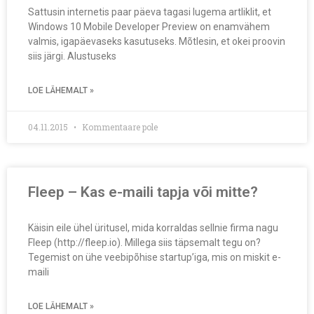
Sattusin internetis paar päeva tagasi lugema artliklit, et
Windows 10 Mobile Developer Preview on enamvähem
valmis, igapäevaseks kasutuseks. Mõtlesin, et okei proovin
siis järgi. Alustuseks
LOE LÄHEMALT »
04.11.2015
Kommentaare pole
Fleep – Kas e-maili tapja või mitte?
Käisin eile ühel üritusel, mida korraldas sellnie firma nagu
Fleep (http://fleep.io). Millega siis täpsemalt tegu on?
Tegemist on ühe veebipõhise startup’iga, mis on miskit e-
maili
LOE LÄHEMALT »