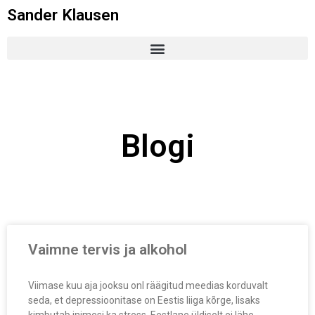
Sander Klausen
Minust
Minust meedias
Blogi
Blogi
Vaimne tervis ja alkohol
Galaxy Gear S2 Classic
Coolpadist
Windows 10 Mobile
Vaimne tervis ja alkohol
igapäevaselt? Jah? Ei?
Fleep – Kas e-maili tapja või
Viimase kuu aja jooksu onl räägitud meedias korduvalt
mitte?
seda, et depressioonitase on Eestis liiga kõrge, lisaks