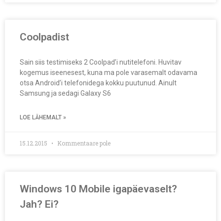
Coolpadist
Sain siis testimiseks 2 Coolpad’i nutitelefoni. Huvitav
kogemus iseenesest, kuna ma pole varasemalt odavama
otsa Android’i telefonidega kokku puutunud. Ainult
Samsung ja sedagi Galaxy S6
LOE LÄHEMALT »
15.12.2015
Kommentaare pole
Windows 10 Mobile igapäevaselt?
Jah? Ei?