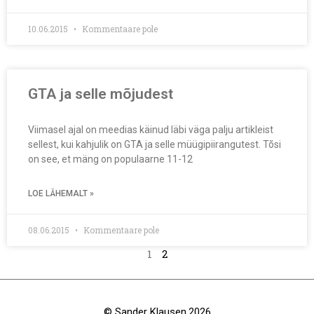
10.06.2015
Kommentaare pole
GTA ja selle mõjudest
Viimasel ajal on meedias käinud läbi väga palju artikleist
sellest, kui kahjulik on GTA ja selle müügipiirangutest. Tõsi
on see, et mäng on populaarne 11-12
LOE LÄHEMALT »
08.06.2015
Kommentaare pole
1
2
© Sander Klausen.2026