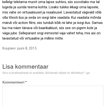
kellelgi tekitama muret oma lapse suhtes, siis soovitaks ma tal
lugeda ja uurida teema kohta. Lisaks tuleks ikkagi oma lapsele,
mis vahe on virtuaalsusel ja reaalsusel. Lavastatud vägivald võib
olla tõesti ilus ja seda on isegi lahe vaadata. Kui vaadata mõnda
märuli või action filmi, siis tundub kõik nii lahe ja isegi ilus. Samas
kui ma näen tänava või baarikaklust, siis see on pigem kole ja
väga jube. Sellepärast ongi inimestel vaja vahet teha, mis asi on
lavastatud või virtuaalne ja milline mitte.
Kuupäev:
juuni 8, 2015
Lisa kommentaar
Sinu e-postiaadressi ei avaldata.
Nõutavad väljad on tähistatud
*
-ga
Kommenteeri
*