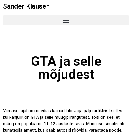
Sander Klausen
Minust
Minust meedias
Blogi
GTA ja selle
mõjudest
Vaimne tervis ja alkohol
Galaxy Gear S2 Classic
Coolpadist
Windows 10 Mobile
igapäevaselt? Jah? Ei?
Viimasel ajal on meedias käinud läbi väga palju artikleist sellest,
Fleep – Kas e-maili tapja või
kui kahjulik on GTA ja selle müügipiirangutest. Tõsi on see, et
mitte?
mäng on populaarne 11-12 aastaste seas. Mäng ise simuleerib
kurjategija ametit, kus saab autosid röövida, varastada poode,