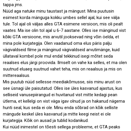
tappa jms.
Nüüd aga natuke minu taustast ja mängust. Mina puutusin
Päevakajaline
(1)
esimest korda mänguga kokku umbes sellel ajal, kui see välja
Poliitika
(1)
tule. Tol ajal oli väljas alles GTA esimene versioon, mis oli pealt
vaates. Ma ise olin tol ajal u 6-7 aastane. Olles ise mänginud vist
Tehnika ja IT
(5)
kõiki GTA versioone, mis arvutil jooksevad ning võin öelda, et
Ühiskond
(1)
mina pole kurjategija. Olen vaadanud oma elus päris palju
vägivaldseid filme ja mänginud vägivaldseid arvutimänge, kuid
üllataval kombel pole mul endal tekkinud isegi mõtet seda
reaalses elus järgi proovida. Ilmselt on vahe ka selles, et ma olen
Android
Apple
Coolpad
e-mail
Fleep
suutnud eluaeg suutnud vahet teha, mis on reaalsus ja mis on
iPad
IT
Nokia
nutikell
nutitelefon
office
mittereaalsus.
Parallels
Samsung
Samsung Gear S2
Mis puutub nüüd sellesse meediakõmusse, siis minu arust on
Skype
windows
Windows 10 Mobile
see üsnagi üle paisutatud. Olles ise üles kasvanud ajastus, kus
Windows PHone
selliseid vanusepiirangud ei huvitanud vist mitte kedagi pean
ütlema, et kellelgi on vist väga igav olnud ja on hakanud nägema
hunti seal, kus seda ei ole. Minu enda sõbrad on kõik selliste
mängude keskel üles kasvanud ja mitte keegi neist ei ole
kurjategija. Kõik on ausad ja tublid kodanikud.
Kui nüüd inimestel on tõesti sellega probleeme, et GTA peaks